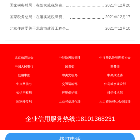
国家税务总局：在落实减税降费、...
2021年12月20
国家税务总局：在落实减税降费、...
2021年12月17
北京住建委关于北京市建设工程企...
2021年12月10
北京信用协会
中智协风险管理
中注册风险管理师协会
中国人民银行
国资委
商务部
信用中国
中央文明办
中央政法委
中央网信办
交通运输部
住房城乡建设部
知识产权局
环境保护部
科学技术部
国家外专局
工业和信息化部
人力资源和社会保障部
企业信用服务热线:18101368231
拨打电话