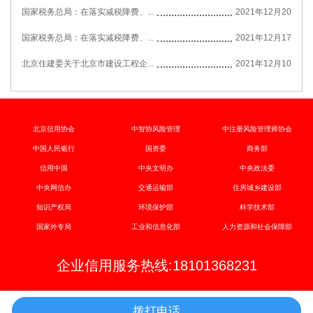
国家税务总局：在落实减税降费、...
2021年12月20
国家税务总局：在落实减税降费、...
2021年12月17
北京住建委关于北京市建设工程企...
2021年12月10
北京信用协会
中智协风险管理
中注册风险管理师协会
中国人民银行
国资委
商务部
信用中国
中央文明办
中央政法委
中央网信办
交通运输部
住房城乡建设部
知识产权局
环境保护部
科学技术部
国家外专局
工业和信息化部
人力资源和社会保障部
企业信用服务热线:18101368231
拨打电话