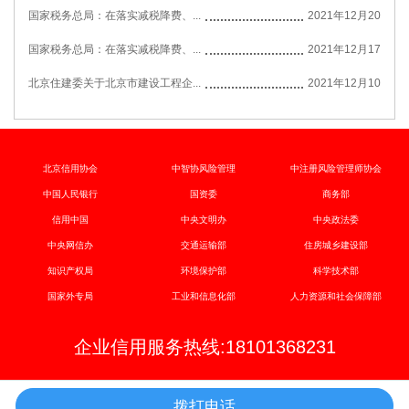
国家税务总局：在落实减税降费、...
2021年12月20
国家税务总局：在落实减税降费、...
2021年12月17
北京住建委关于北京市建设工程企...
2021年12月10
北京信用协会
中智协风险管理
中注册风险管理师协会
中国人民银行
国资委
商务部
信用中国
中央文明办
中央政法委
中央网信办
交通运输部
住房城乡建设部
知识产权局
环境保护部
科学技术部
国家外专局
工业和信息化部
人力资源和社会保障部
企业信用服务热线:18101368231
拨打电话