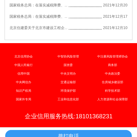
国家税务总局：在落实减税降费、...
2021年12月20
国家税务总局：在落实减税降费、...
2021年12月17
北京住建委关于北京市建设工程企...
2021年12月10
北京信用协会
中智协风险管理
中注册风险管理师协会
中国人民银行
国资委
商务部
信用中国
中央文明办
中央政法委
中央网信办
交通运输部
住房城乡建设部
知识产权局
环境保护部
科学技术部
国家外专局
工业和信息化部
人力资源和社会保障部
企业信用服务热线:18101368231
拨打电话