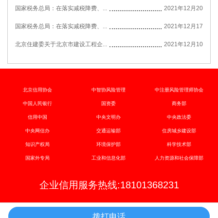
国家税务总局：在落实减税降费、...
2021年12月20
国家税务总局：在落实减税降费、...
2021年12月17
北京住建委关于北京市建设工程企...
2021年12月10
北京信用协会
中智协风险管理
中注册风险管理师协会
中国人民银行
国资委
商务部
信用中国
中央文明办
中央政法委
中央网信办
交通运输部
住房城乡建设部
知识产权局
环境保护部
科学技术部
国家外专局
工业和信息化部
人力资源和社会保障部
企业信用服务热线:18101368231
拨打电话