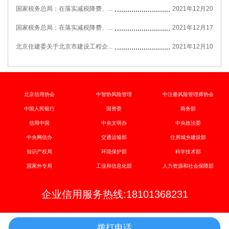
国家税务总局：在落实减税降费、...
2021年12月20
国家税务总局：在落实减税降费、...
2021年12月17
北京住建委关于北京市建设工程企...
2021年12月10
北京信用协会
中智协风险管理
中注册风险管理师协会
中国人民银行
国资委
商务部
信用中国
中央文明办
中央政法委
中央网信办
交通运输部
住房城乡建设部
知识产权局
环境保护部
科学技术部
国家外专局
工业和信息化部
人力资源和社会保障部
企业信用服务热线:18101368231
拨打电话